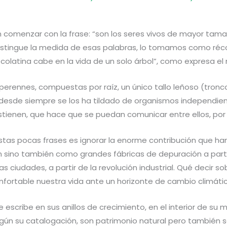
 comenzar con la frase: “son los seres vivos de mayor tamañ
istingue la medida de esas palabras, lo tomamos como réco
ecolatina cabe en la vida de un solo árbol”, como expresa el 
 perennes, compuestas por raíz, un único tallo leñoso (tronc
desde siempre se los ha tildado de organismos independien
stienen, que hace que se puedan comunicar entre ellos, por 
stas pocas frases es ignorar la enorme contribución que han p
an sino también como grandes fábricas de depuración a partir
ciudades, a partir de la revolución industrial. Qué decir sob
nfortable nuestra vida ante un horizonte de cambio climát
 escribe en sus anillos de crecimiento, en el interior de su m
gún su catalogación, son patrimonio natural pero también s