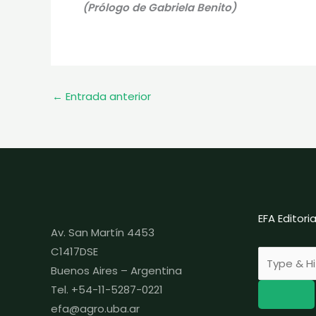
(Prólogo de Gabriela Benito)
←
Entrada anterior
EFA Editor
Av. San Martín 4453
C1417DSE
Buenos Aires – Argentina
Tel. +54-11-5287-0221
efa@agro.uba.ar