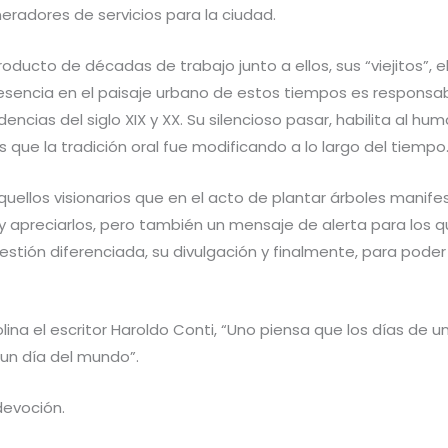
eradores de servicios para la ciudad.
ucto de décadas de trabajo junto a ellos, sus “viejitos”, el
resencia en el paisaje urbano de estos tiempos es responsab
ncias del siglo XIX y XX. Su silencioso pasar, habilita al hum
s que la tradición oral fue modificando a lo largo del tiempo
ellos visionarios que en el acto de plantar árboles manifest
y apreciarlos, pero también un mensaje de alerta para los 
estión diferenciada, su divulgación y finalmente, para poder
a el escritor Haroldo Conti, “Uno piensa que los días de un
s un día del mundo”.
devoción.