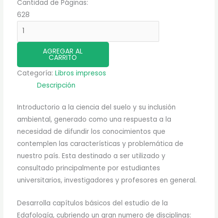
Cantidad de Páginas:
628
Edafología
Bases
y
AGREGAR AL
CARRITO
Aplicaciones
Categoría:
Libros impresos
Ambientales
Descripción
Argentinas
cantidad
Introductorio a la ciencia del suelo y su inclusión
ambiental, generado como una respuesta a la
necesidad de difundir los conocimientos que
contemplen las características y problemática de
nuestro país. Esta destinado a ser utilizado y
consultado principalmente por estudiantes
universitarios, investigadores y profesores en general.
Desarrolla capítulos básicos del estudio de
la
Edafología
, cubriendo un gran numero de disciplinas: