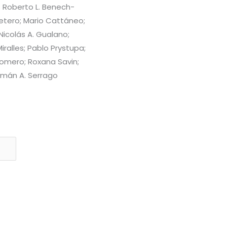
; Roberto L. Benech-
etero; Mario Cattáneo;
 Nicolás A. Gualano;
iralles; Pablo Prystupa;
Romero; Roxana Savin;
Román A. Serrago