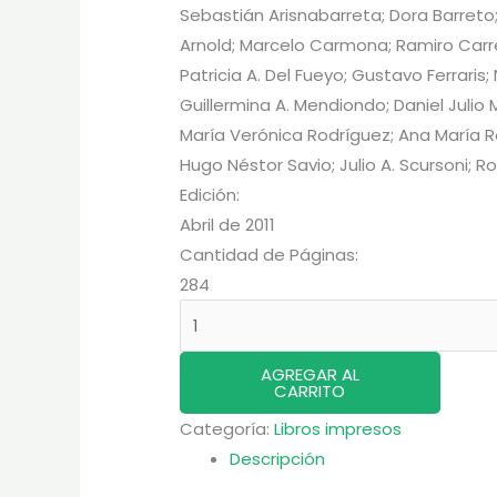
Sebastián Arisnabarreta; Dora Barreto
Arnold; Marcelo Carmona; Ramiro Carr
Patricia A. Del Fueyo; Gustavo Ferraris;
Guillermina A. Mendiondo; Daniel Julio M
María Verónica Rodríguez; Ana María 
Hugo Néstor Savio; Julio A. Scursoni; 
Edición:
Abril de 2011
Cantidad de Páginas:
284
Cebada
Cervecera
cantidad
AGREGAR AL
CARRITO
Categoría:
Libros impresos
Descripción