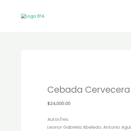
Ir
al
contenido
Cebada Cervecera
$
24,000.00
Autor/res:
Leonor Gabriela Abeledo; Antonio Agui