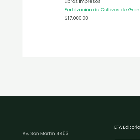
Libros impresos
Fertilización de Cultivos de Gr
$
17,000.00
EFA Editor
Av. San Martín 4453