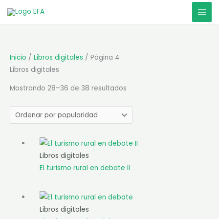
Ir
al
contenido
Inicio
/
Libros digitales
/ Página 4
Libros digitales
Sorted
Mostrando 28–36 de 38 resultados
by
popularity
Libros digitales
El turismo rural en debate II
Libros digitales