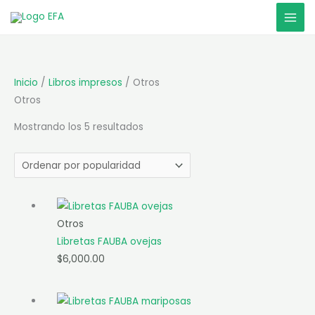
Ir
al
contenido
Inicio
/
Libros impresos
/ Otros
Otros
Sorted
Mostrando los 5 resultados
by
popularity
Otros
Libretas FAUBA ovejas
$
6,000.00