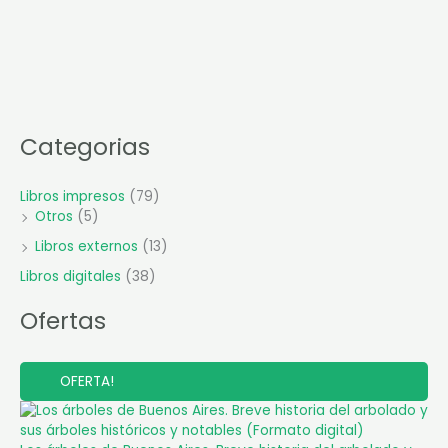
Categorias
Libros impresos
(79)
Otros
(5)
Libros externos
(13)
Libros digitales
(38)
Ofertas
P
OFERTA!
R
O
D
U
C