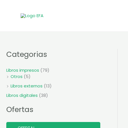
Ir
al
contenido
Categorias
Libros impresos
(79)
Otros
(5)
Libros externos
(13)
Libros digitales
(38)
Ofertas
P
OFERTA!