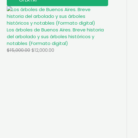
R
O
D
U
C
T
Los árboles de Buenos Aires. Breve historia
O
del arbolado y sus árboles históricos y
E
N
notables (Formato digital)
O
O
C
$
15,000.00
$
12,000.00
F
E
r
u
R
i
r
T
A
g
r
i
e
n
n
a
t
l
p
p
r
r
i
i
c
c
e
e
i
w
s