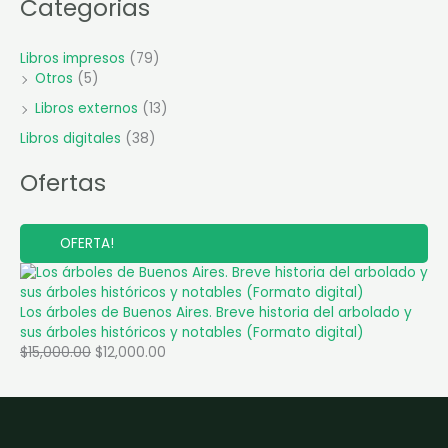
Categorias
Libros impresos
(79)
Otros
(5)
Libros externos
(13)
Libros digitales
(38)
Ofertas
P
OFERTA!
R
O
D
U
C
Los árboles de Buenos Aires. Breve historia del arbolado y
T
sus árboles históricos y notables (Formato digital)
O
E
O
C
$
15,000.00
$
12,000.00
N
r
u
O
F
i
r
E
g
R
r
T
i
e
A