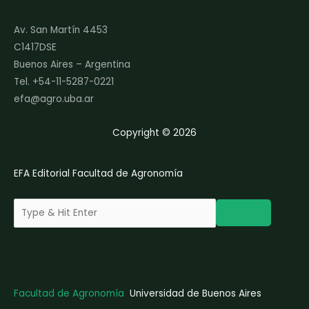
n
n
a
t
l
p
Av. San Martín 4453
p
r
C1417DSE
r
i
Buenos Aires – Argentina
i
c
Tel. +54-11-5287-0221
c
e
e
i
efa@agro.uba.ar
w
s
a
:
Copyright © 2026
s
$
:
1
$
2
EFA Editorial Facultad de Agronomía
1
,
5
0
,
0
0
0
0
.
0
0
.
0
0
.
0
Facultad de Agronomía
Universidad de Buenos Aires
.