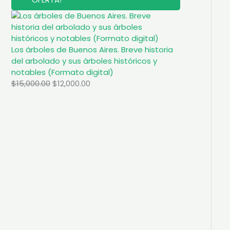
R
O
D
U
C
T
Los árboles de Buenos Aires. Breve historia
O
del arbolado y sus árboles históricos y
E
N
notables (Formato digital)
O
O
C
$
15,000.00
$
12,000.00
F
E
r
u
R
i
r
T
A
g
r
i
e
n
n
a
t
l
p
p
r
r
i
i
c
c
e
e
i
w
s