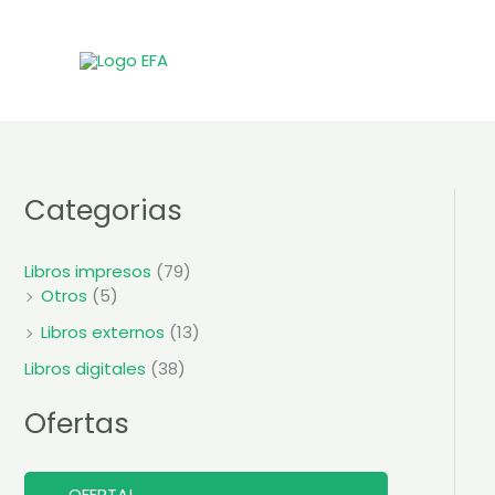
Ir
al
contenido
Categorias
Libros impresos
(79)
Otros
(5)
Libros externos
(13)
Libros digitales
(38)
Ofertas
P
OFERTA!