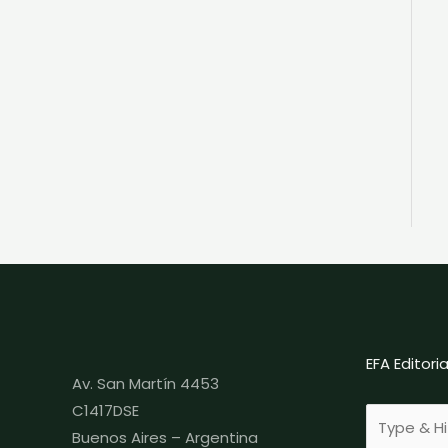
EFA Editor
Av. San Martín 4453
C1417DSE
Buenos Aires – Argentina