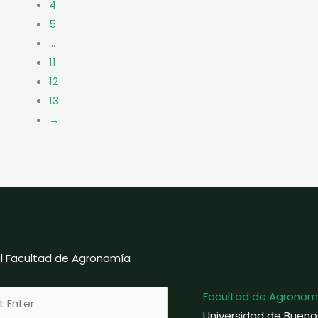
4
5
…
11
12
13
→
ial Facultad de Agronomía
Facultad de Agronom
Universidad de Bueno