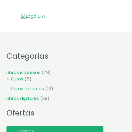
Ir
al
contenido
Categorias
Libros impresos
(79)
Otros
(5)
Libros externos
(13)
Libros digitales
(38)
Ofertas
P
OFERTA!