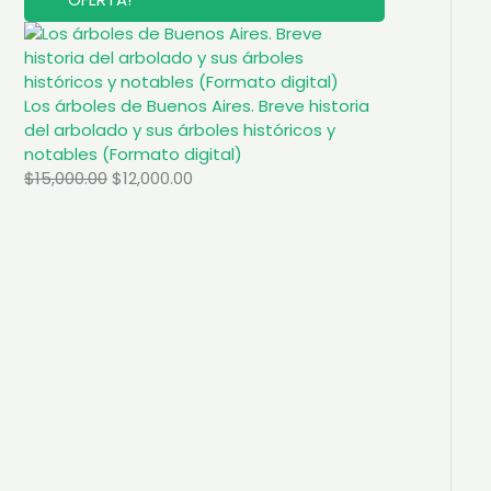
R
O
D
U
C
T
Los árboles de Buenos Aires. Breve historia
O
del arbolado y sus árboles históricos y
E
N
notables (Formato digital)
O
O
C
$
15,000.00
$
12,000.00
F
E
r
u
R
i
r
T
A
g
r
i
e
n
n
a
t
l
p
p
r
r
i
i
c
c
e
e
i
w
s