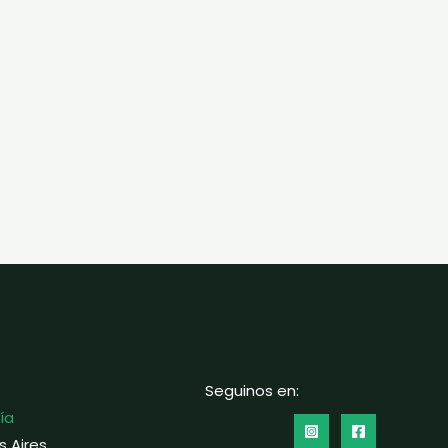
Seguinos en:
ía
s Aires